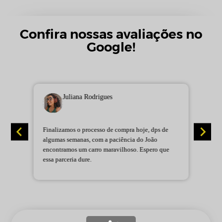
Confira nossas avaliações no
Google!
Juliana Rodrigues
Finalizamos o processo de compra hoje, dps de
L
algumas semanas, com a paciência do João
C
encontramos um carro maravilhoso. Espero que
b
essa parceria dure.
P
e
e
t
p