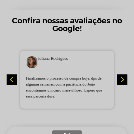
Confira nossas avaliações no
Google!
Juliana Rodrigues
Finalizamos o processo de compra hoje, dps de
L
algumas semanas, com a paciência do João
C
encontramos um carro maravilhoso. Espero que
b
essa parceria dure.
P
e
e
t
p