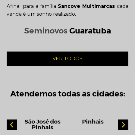
Afinal para a família
Sancove Multimarcas
cada
venda é um sonho realizado.
Seminovos
Guaratuba
VER TODOS
Atendemos todas as cidades:
ba
São José dos
Pinhais
Pi
Pinhais