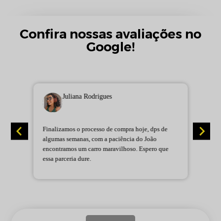
Confira nossas avaliações no
Google!
Juliana Rodrigues
Finalizamos o processo de compra hoje, dps de
L
algumas semanas, com a paciência do João
C
encontramos um carro maravilhoso. Espero que
b
essa parceria dure.
P
e
e
t
p