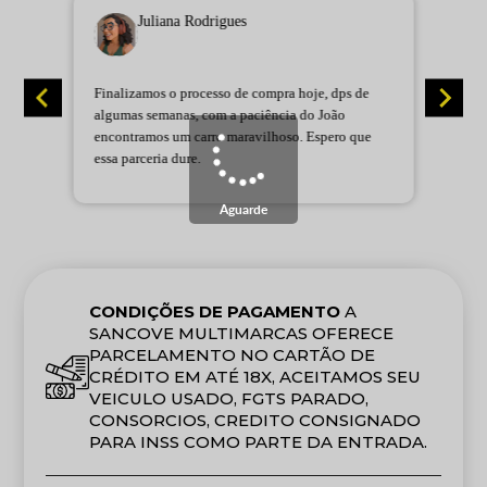
Juliana Rodrigues
Finalizamos o processo de compra hoje, dps de
L
algumas semanas, com a paciência do João
C
encontramos um carro maravilhoso. Espero que
b
essa parceria dure.
P
e
e
Aguarde
t
p
CONDIÇÕES DE PAGAMENTO
A
SANCOVE MULTIMARCAS OFERECE
PARCELAMENTO NO CARTÃO DE
CRÉDITO EM ATÉ 18X, ACEITAMOS SEU
VEICULO USADO, FGTS PARADO,
CONSORCIOS, CREDITO CONSIGNADO
PARA INSS COMO PARTE DA ENTRADA.