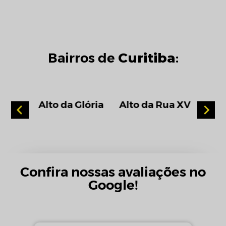
Curitiba
Bairros de
:
eirão
Alto da Glória
Alto da Rua XV
Confira nossas avaliações no
Google!