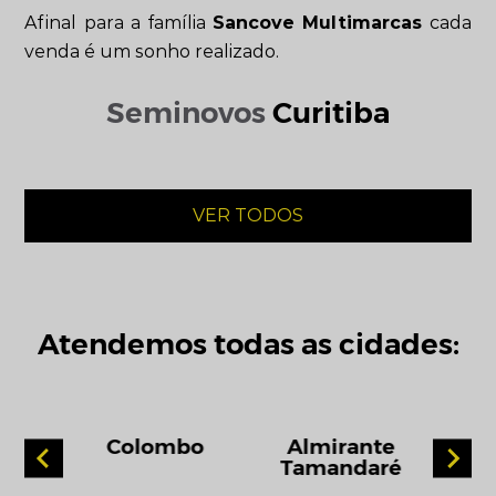
Afinal para a família
Sancove Multimarcas
cada
venda é um sonho realizado.
Seminovos
Curitiba
VER TODOS
Atendemos todas as cidades:
ara
Colombo
Almirante
Camp
Tamandaré