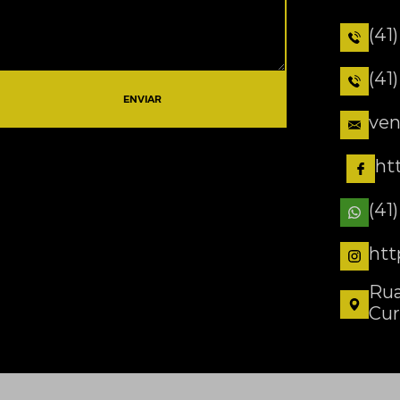
(41
(41
ENVIAR
ven
ht
(41
htt
Rua
Cur