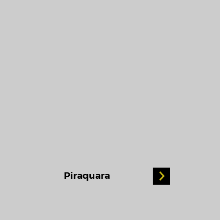
Piraquara
Col