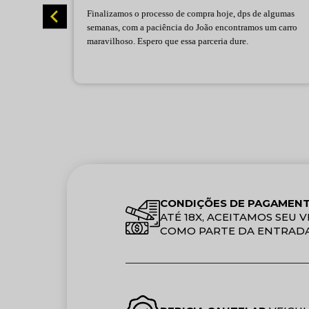
rte da
Finalizamos o processo de compra hoje, dps de algumas
osas e
semanas, com a paciência do João encontramos um carro
Nota 10!
maravilhoso. Espero que essa parceria dure.
arei
lidade.
CONDIÇÕES DE PAGAMEN
ATÉ 18X, ACEITAMOS SEU
COMO PARTE DA ENTRADA