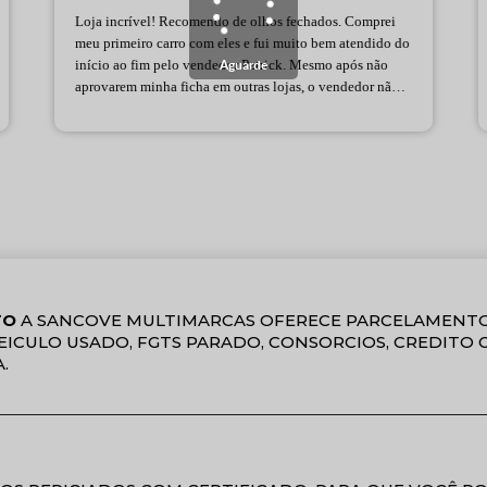
Loja incrível! Recomendo de olhos fechados. Comprei
meu primeiro carro com eles e fui muito bem atendido do
Aguarde
início ao fim pelo vendedor Patrick. Mesmo após não
aprovarem minha ficha em outras lojas, o vendedor não
desistiu e encontrou exatamente o carro que eu queria.
Só tenho a agradecer pela dedicação e profissionalismo!
TO
A SANCOVE MULTIMARCAS OFERECE PARCELAMENTO
 VEICULO USADO, FGTS PARADO, CONSORCIOS, CREDITO
.