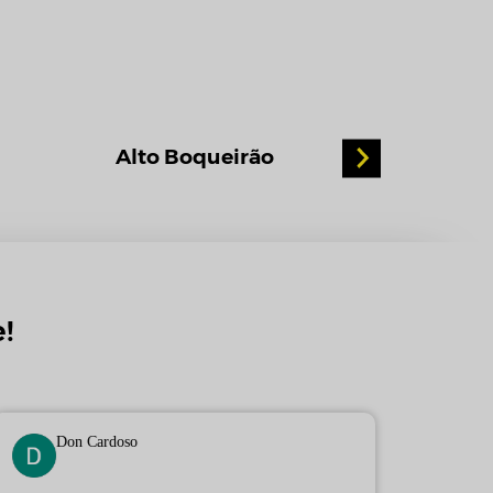
Alto Boqueirão
Alto da
!
Don Cardoso