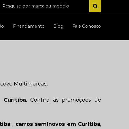
ão
Financiamento
Blog
Fale Conosco
cove Multimarcas.
 Curitiba
. Confira as promoções de
tiba
,
carros seminovos em Curitiba
,