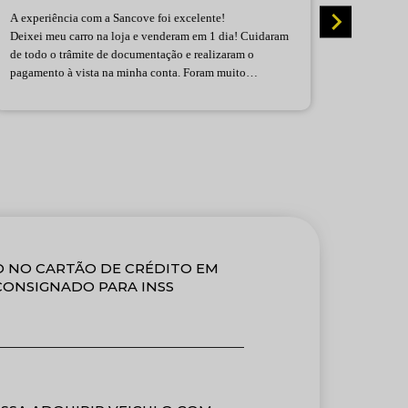
A experiência com a Sancove foi excelente!
Equipe 
Deixei meu carro na loja e venderam em 1 dia! Cuidaram
informaç
de todo o trâmite de documentação e realizaram o
atendime
pagamento à vista na minha conta. Foram muito
era uma 
atenciosos desde o começo.
tudo na 
Fica aqui meu agradecimento a equipe e a Milena que
felizes 
me atendeu desde o início.
toda a e
Recomendo.
 NO CARTÃO DE CRÉDITO EM
 CONSIGNADO PARA INSS