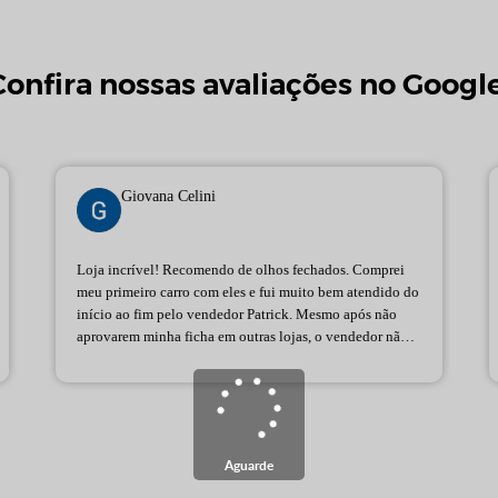
Confira nossas avaliações no Google
Giovana Celini
Loja incrível! Recomendo de olhos fechados. Comprei
meu primeiro carro com eles e fui muito bem atendido do
início ao fim pelo vendedor Patrick. Mesmo após não
aprovarem minha ficha em outras lojas, o vendedor não
desistiu e encontrou exatamente o carro que eu queria.
Só tenho a agradecer pela dedicação e profissionalismo!
Aguarde