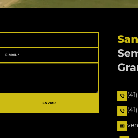
San
Sem
Gra
(41
ENVIAR
(41
ven