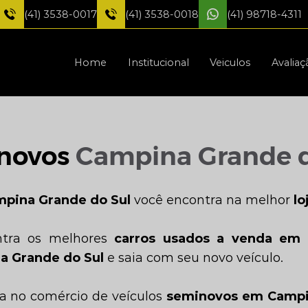
(41) 3538-0017
(41) 3538-0018
(41) 98718-4311
Home
Institucional
Veiculos
Avaliaç
novos
Campina Grande d
mpina Grande do Sul
você encontra na melhor
lo
ntra os melhores
carros usados a venda em
 Grande do Sul
e saia com seu novo veículo.
a no comércio de veículos
seminovos em Campi