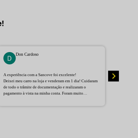
!
Don Cardoso
A experiência com a Sancove foi excelente!
Equipe 
Deixei meu carro na loja e venderam em 1 dia! Cuidaram
informaç
de todo o trâmite de documentação e realizaram o
atendime
pagamento à vista na minha conta. Foram muito
era uma 
atenciosos desde o começo.
tudo na 
Fica aqui meu agradecimento a equipe e a Milena que
felizes 
me atendeu desde o início.
toda a e
Recomendo.