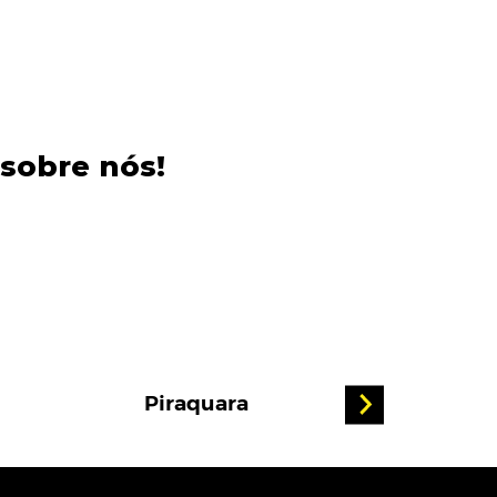
sobre nós!
Piraquara
Col