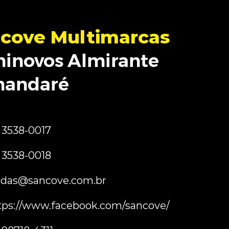
cove Multimarcas
inovos Almirante
mandaré
) 3538-0017
) 3538-0018
das@sancove.com.br
tps://www.facebook.com/sancove/