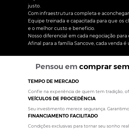
justo.
Com infraestrutura completa e aconchegan
Equipe treinada e capacitada para que os c
e o melhor custo e beneficio.
Nosso diferencial em cada negociação para 
Afinal para a família Sancove, cada venda é
Pensou em
comprar
sem
TEMPO DE MERCADO
Confie na experiência de quem tem tradição, o
VEÍCULOS DE PROCEDÊNCIA
Seu investimento merece segurança. Garantimo
FINANCIAMENTO FACILITADO
Condições exclusivas para tornar seu sonho rea