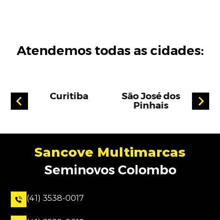
Atendemos todas as cidades:
ossa
Curitiba
São José dos
Pinhais
Sancove Multimarcas
Seminovos Colombo
(41) 3538-0017