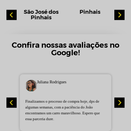
ba
São José dos
Pinhais
Pi
Pinhais
Confira nossas avaliações no
Google!
Juliana Rodrigues
Finalizamos o processo de compra hoje, dps de
L
algumas semanas, com a paciência do João
C
encontramos um carro maravilhoso. Espero que
b
essa parceria dure.
P
e
e