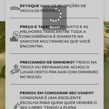
ESTOQUE
MAIS DE 80 OPÇÕES DE
VEICULOS PRÓPRIOS
PREÇO E TAXAS
PREÇO JUSTO E AS
Aguarde
MELHORES TAXAS ENTRE TODA A
CONCORRÊNCIA É SOMENTE NA
SANCOVE MULTIMARCAS QUE VOCÊ
ENCONTRA.
PRECISANDO DE DINHEIRO?
TROCO NA
TROCA OU REFINANCIAR, ACHOU O
LUGAR CERTO PRA SAIR COM DINHEIRO
NO BOLSO.
PENSOU EM CONSIGNAR SEU USADO?
CONSIGNAR É UMA EXCELENTE
ESCOLHA PARA QUEM QUER VENDER O
SEU CARRO, TENDO A PLENA