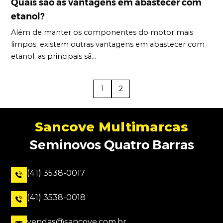
Quais são as vantagens em abastecer com
etanol?
Além de manter os componentes do motor mais
limpos, existem outras vantagens em abastecer com
etanol, as principais sã...
1
2
Sancove Multimarcas
Seminovos Quatro Barras
(41) 3538-0017
(41) 3538-0018
vendas@sancove.com.br