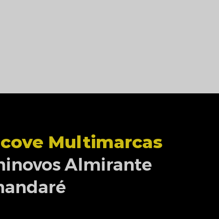
cove Multimarcas
inovos Almirante
mandaré