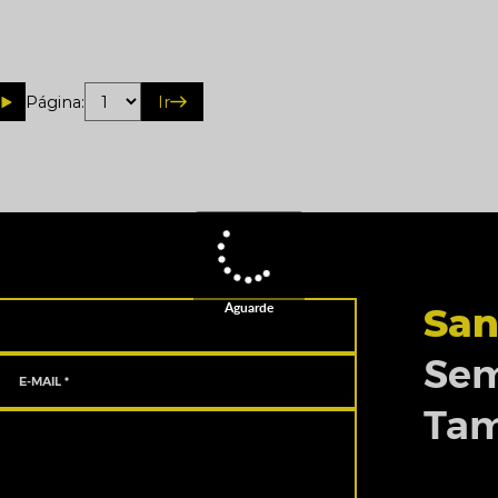
Página:
Ir
Aguarde
San
Sem
Ta