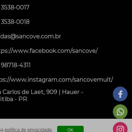
) 3538-0017
) 3538-0018
das@sancove.com.br
tps://www.facebook.com/sancove/
) 98718-4311
ps://www.instagram.com/sancovemult/
 Carlos de Laet, 909 | Hauer -
itiba - PR
ssa
política de privacidade
.
OK