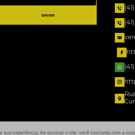
(41
ENVIAR
(41
ven
ht
(41
htt
Rua
Cur
ar sua experiência. Ao acessar o site, você concorda com a no