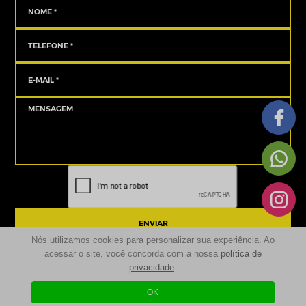
ENVIAR
Nós utilizamos cookies para personalizar sua experiência. Ao
acessar o site, você concorda com a nossa
política de
privacidade
.
© 2024 | Sancove Multimarcas - Seminovos Almirante Tamandaré | Todos os
Direitos Reservados
OK
Desenvolvido por
| Agência Digital