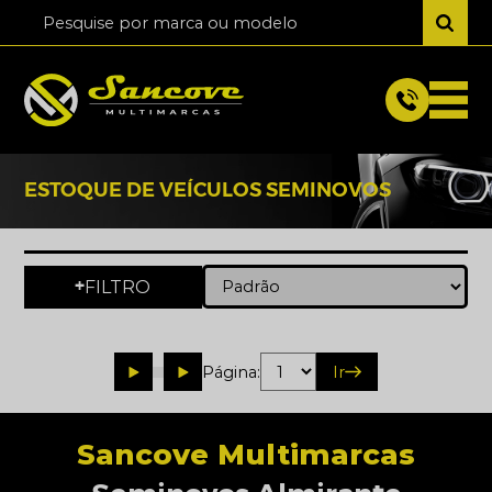
ESTOQUE DE VEÍCULOS SEMINOVOS
FILTRO
+
Página:
Ir
Sancove Multimarcas