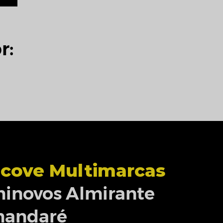
r:
cove Multimarcas
inovos Almirante
mandaré