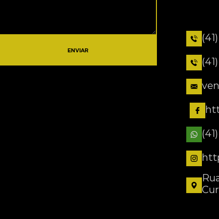
(41
ENVIAR
(41
ven
ht
(41
htt
Rua
Cur