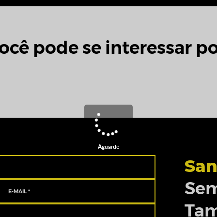
ocê pode se interessar po
Aguarde
San
Sem
Ta