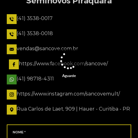
Seminovos Piraquara
(41) 3538-0017
(41) 3538-0018
vendas@sancove.com.br
https://www.facebook.com/sancove/
Aguarde
(41) 98718-4311
https://www.instagram.com/sancovemult/
Rua Carlos de Laet, 909 | Hauer - Curitiba - PR