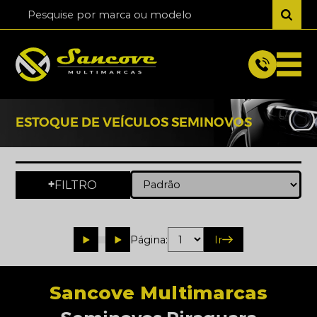
ESTOQUE DE VEÍCULOS SEMINOVOS
FILTRO
+
Página:
Ir
Sancove Multimarcas