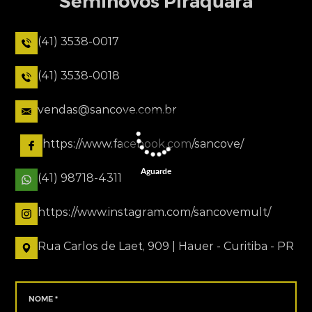
Seminovos Piraquara
(41) 3538-0017
(41) 3538-0018
vendas@sancove.com.br
https://www.facebook.com/sancove/
Aguarde
(41) 98718-4311
https://www.instagram.com/sancovemult/
Rua Carlos de Laet, 909 | Hauer - Curitiba - PR