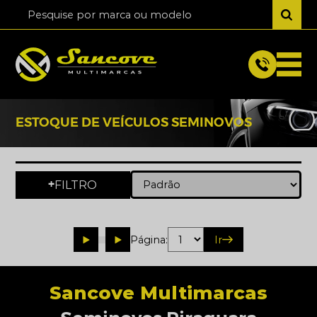
ESTOQUE DE VEÍCULOS SEMINOVOS
FILTRO
+
Página:
Ir
Sancove Multimarcas