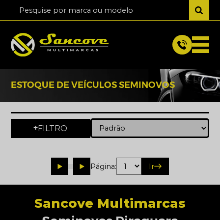
ESTOQUE DE VEÍCULOS SEMINOVOS
FILTRO
+
Página:
Ir
Sancove Multimarcas