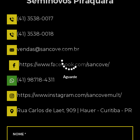
Seminovos Piraquara
(41) 3538-0017
(41) 3538-0018
vendas@sancove.com.br
https://www.facebook.com/sancove/
Aguarde
(41) 98718-4311
https://www.instagram.com/sancovemult/
Rua Carlos de Laet, 909 | Hauer - Curitiba - PR