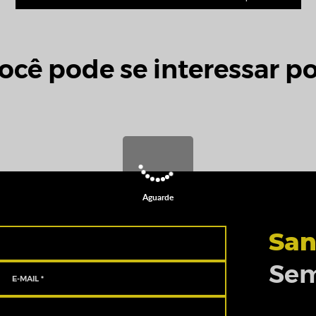
ocê pode se interessar po
Aguarde
San
Sem