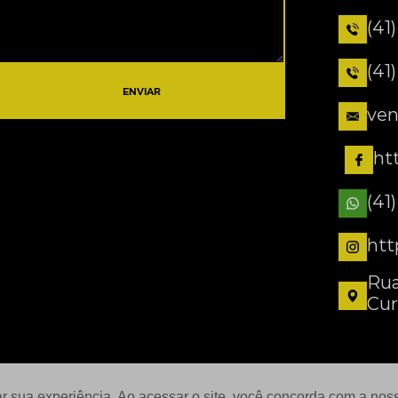
(41
(41
ENVIAR
ven
ht
(41
htt
Rua
Cur
ar sua experiência. Ao acessar o site, você concorda com a no