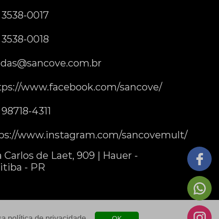
) 3538-0017
) 3538-0018
das@sancove.com.br
tps://www.facebook.com/sancove/
) 98718-4311
ps://www.instagram.com/sancovemult/
 Carlos de Laet, 909 | Hauer -
itiba - PR
ssa
política de privacidade
.
OK