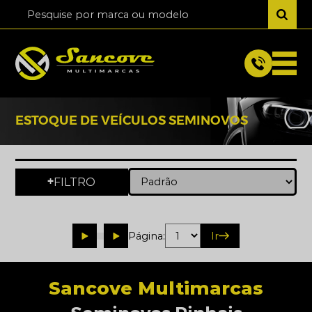
ESTOQUE DE VEÍCULOS SEMINOVOS
FILTRO
+
Página:
Ir
Sancove Multimarcas