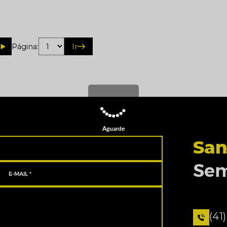
Página:
Ir
Aguarde
San
Sem
(41