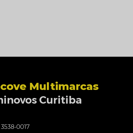
cove Multimarcas
inovos Curitiba
) 3538-0017