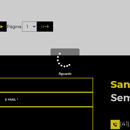
Página:
Ir
Aguarde
San
Sem
(41