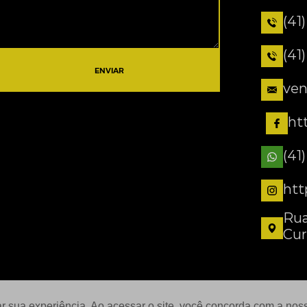
(41
(41
ENVIAR
ven
ht
(41
htt
Rua
Cur
ar sua experiência. Ao acessar o site, você concorda com a no