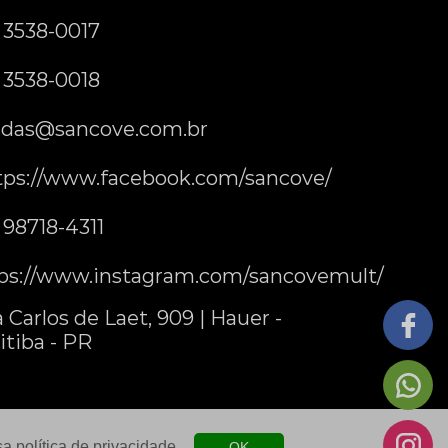
) 3538-0017
) 3538-0018
das@sancove.com.br
tps://www.facebook.com/sancove/
) 98718-4311
ps://www.instagram.com/sancovemult/
 Carlos de Laet, 909 | Hauer -
itiba - PR
ssa
política de privacidade
.
OK