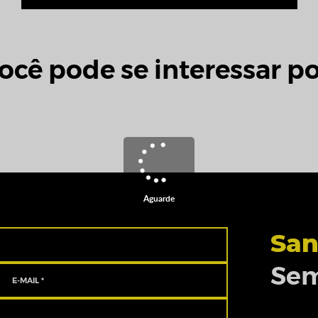
ocê pode se interessar po
Aguarde
San
Sem