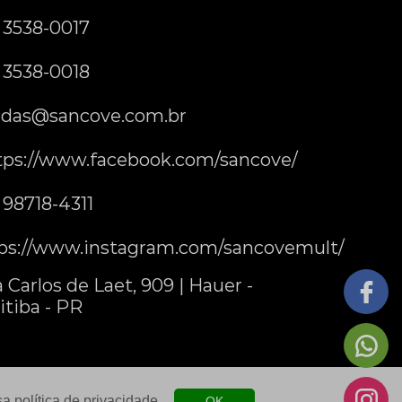
) 3538-0017
) 3538-0018
das@sancove.com.br
tps://www.facebook.com/sancove/
) 98718-4311
ps://www.instagram.com/sancovemult/
 Carlos de Laet, 909 | Hauer -
itiba - PR
ssa
política de privacidade
.
OK