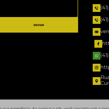
(41
(41
ENVIAR
ven
ht
(41
htt
Rua
Cur
ar sua experiência. Ao acessar o site, você concorda com a no