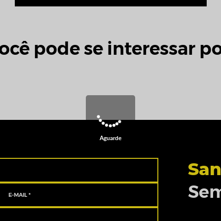
ocê pode se interessar po
Aguarde
San
Sem