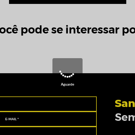
ocê pode se interessar po
Aguarde
San
Sem