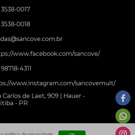
) 3538-0017
) 3538-0018
das@sancove.com.br
tps://www.facebook.com/sancove/
) 98718-4311
ps://www.instagram.com/sancovemult/
 Carlos de Laet, 909 | Hauer -
itiba - PR
ssa
política de privacidade
.
OK