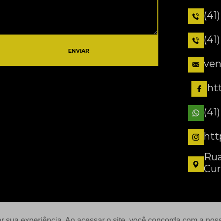
(41
(41
ENVIAR
ven
ht
(41
htt
Rua
Cur
ar sua experiência. Ao acessar o site, você concorda com a no