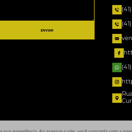
(41
(41
ENVIAR
ven
ht
(41
htt
Rua
Cur
ar sua experiência. Ao acessar o site, você concorda com a no