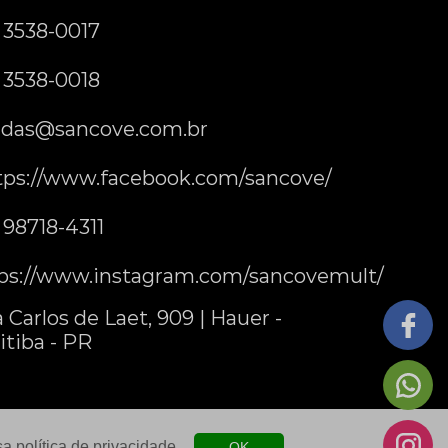
) 3538-0017
) 3538-0018
das@sancove.com.br
tps://www.facebook.com/sancove/
) 98718-4311
ps://www.instagram.com/sancovemult/
 Carlos de Laet, 909 | Hauer -
itiba - PR
ssa
política de privacidade
.
OK