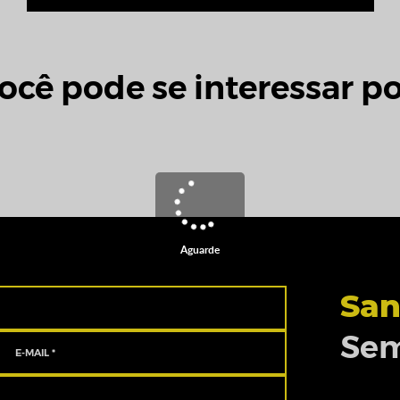
ocê pode se interessar po
Aguarde
San
Sem