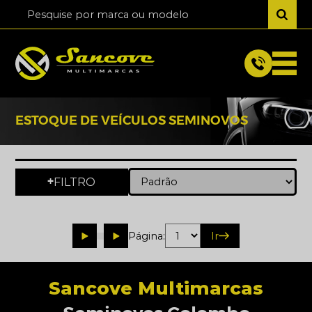
ESTOQUE DE VEÍCULOS SEMINOVOS
FILTRO
+
Página:
Ir
Sancove Multimarcas