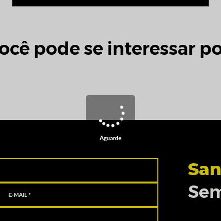
ocê pode se interessar po
Aguarde
San
Sem