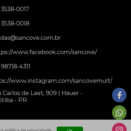
) 3538-0017
) 3538-0018
das@sancove.com.br
tps://www.facebook.com/sancove/
) 98718-4311
ps://www.instagram.com/sancovemult/
 Carlos de Laet, 909 | Hauer -
itiba - PR
ssa
política de privacidade
.
OK