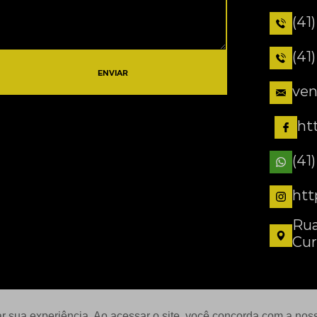
(41
(41
ENVIAR
ven
ht
(41
htt
Rua
Cur
ar sua experiência. Ao acessar o site, você concorda com a no