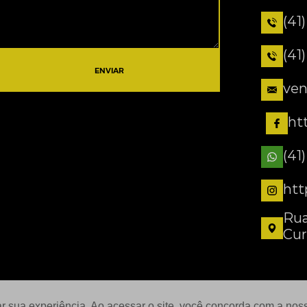
(41
(41
ENVIAR
ven
ht
(41
htt
Rua
Cur
ar sua experiência. Ao acessar o site, você concorda com a no