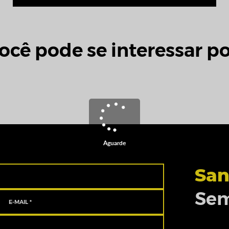
ocê pode se interessar po
Aguarde
San
Sem