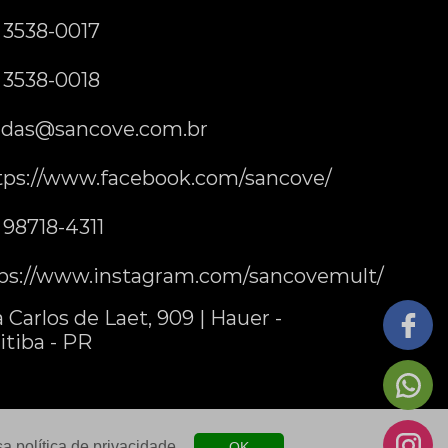
) 3538-0017
) 3538-0018
das@sancove.com.br
tps://www.facebook.com/sancove/
) 98718-4311
ps://www.instagram.com/sancovemult/
 Carlos de Laet, 909 | Hauer -
itiba - PR
ssa
política de privacidade
.
OK