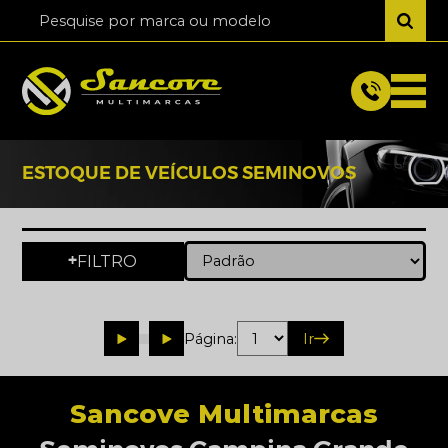
ESTOQUE DE VEÍCULOS SEMINOVOS
FILTRO
+
Página:
Ir
Sancove Multimarcas