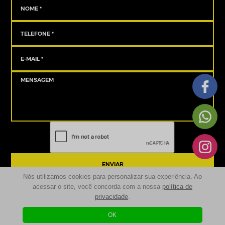
ENVIAR
Nós utilizamos cookies para personalizar sua experiência. Ao
acessar o site, você concorda com a nossa
política de
privacidade
.
© 2024 | Sancove Multimarcas - Seminovos Campina Grande do Sul | Todos os
Direitos Reservados
OK
Desenvolvido por
| Agência Digital