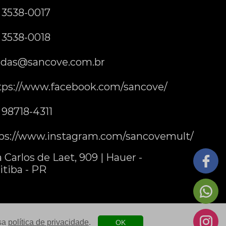
) 3538-0017
) 3538-0018
das@sancove.com.br
tps://www.facebook.com/sancove/
) 98718-4311
ps://www.instagram.com/sancovemult/
 Carlos de Laet, 909 | Hauer -
itiba - PR
ssa
política de privacidade
.
OK