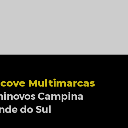
cove Multimarcas
inovos Campina
nde do Sul