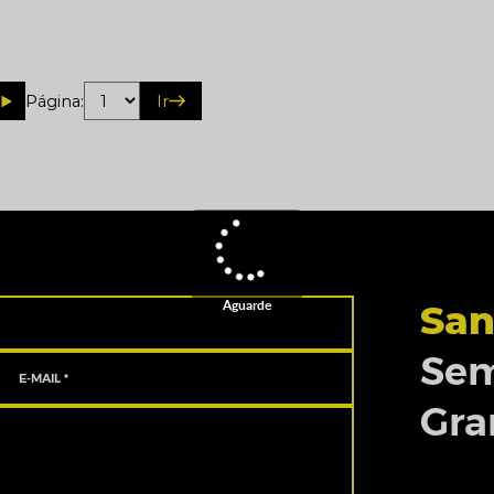
Página:
Ir
Aguarde
San
Sem
Gra