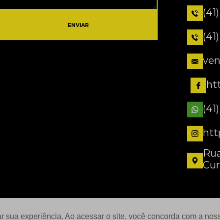
(41
ENVIAR
(41
ven
ht
(41
htt
Rua
Cur
ar sua experiência. Ao acessar o site, você concorda com a no