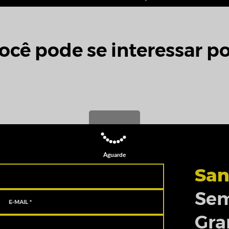
ocê pode se interessar po
Aguarde
San
Sem
Gra