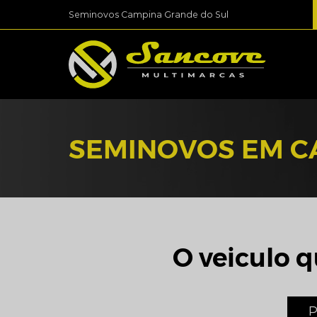
Seminovos Campina Grande do Sul
SEMINOVOS EM C
O veiculo q
P