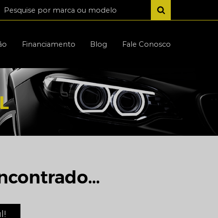
ão
Financiamento
Blog
Fale Conosco
L
ncontrado...
l!