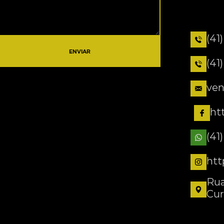
(41
ENVIAR
(41
ven
ht
(41
htt
Rua
Cur