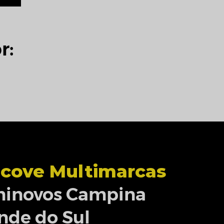
r:
cove Multimarcas
inovos Campina
nde do Sul