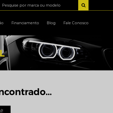
ão
Financiamento
Blog
Fale Conosco
L
ncontrado...
l!