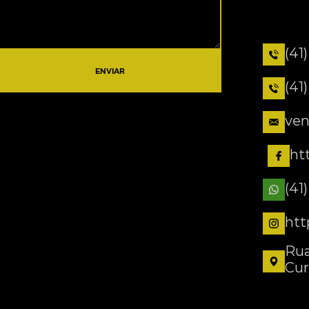
(41
ENVIAR
(41
ven
ht
(41
htt
Rua
Cur