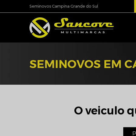
Seminovos Campina Grande do Sul
SEMINOVOS EM C
O veiculo q
P