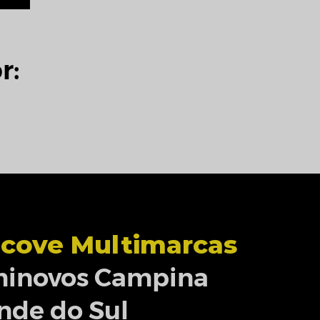
r:
cove Multimarcas
inovos Campina
nde do Sul