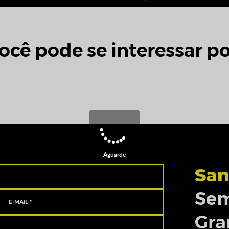
ocê pode se interessar po
Aguarde
San
Sem
Gra