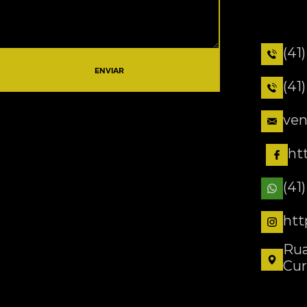
(41
ENVIAR
(41
ven
ht
(41
htt
Rua
Cur