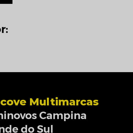
r:
cove Multimarcas
inovos Campina
nde do Sul