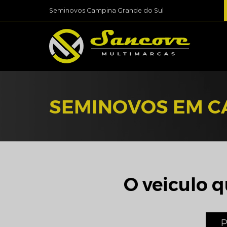
Seminovos Campina Grande do Sul
SEMINOVOS EM C
O veiculo q
P