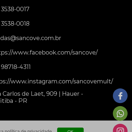
) 3538-0017
) 3538-0018
das@sancove.com.br
tps://www.facebook.com/sancove/
) 98718-4311
ps://www.instagram.com/sancovemult/
 Carlos de Laet, 909 | Hauer -
itiba - PR
ssa
política de privacidade
.
OK