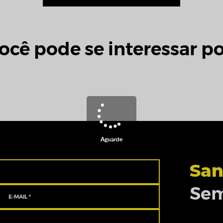
ocê pode se interessar po
Aguarde
San
Sem