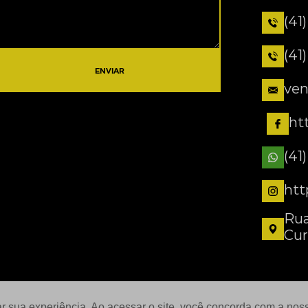
(41
(41
ENVIAR
ven
ht
(41
htt
Rua
Cur
ar sua experiência. Ao acessar o site, você concorda com a no