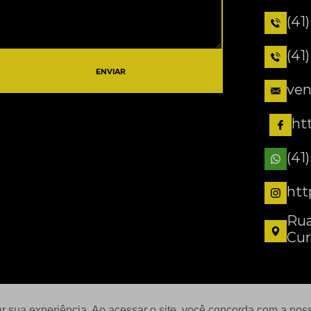
(41
(41
ENVIAR
ven
ht
(41
htt
Rua
Cur
ar sua experiência. Ao acessar o site, você concorda com a no