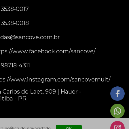
) 3538-0017
) 3538-0018
das@sancove.com.br
tps://www.facebook.com/sancove/
) 98718-4311
ps://www.instagram.com/sancovemult/
 Carlos de Laet, 909 | Hauer -
itiba - PR
ssa
política de privacidade
.
OK