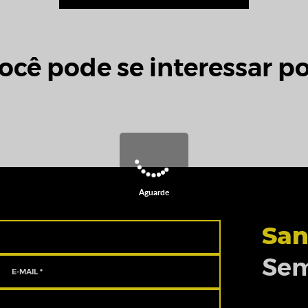
ocê pode se interessar po
Aguarde
San
Sem