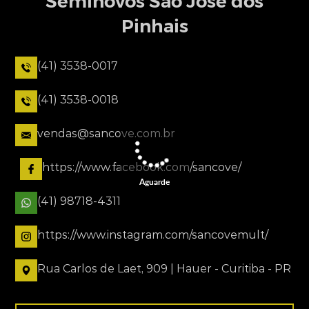
Seminovos São José dos
Pinhais
(41) 3538-0017
(41) 3538-0018
vendas@sancove.com.br
https://www.facebook.com/sancove/
Aguarde
(41) 98718-4311
https://www.instagram.com/sancovemult/
Rua Carlos de Laet, 909 | Hauer - Curitiba - PR