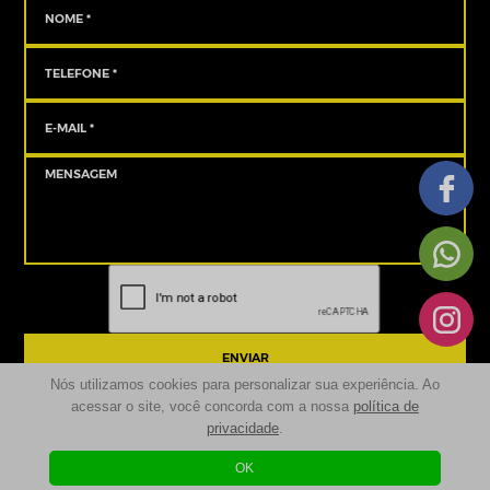
ENVIAR
Nós utilizamos cookies para personalizar sua experiência. Ao
acessar o site, você concorda com a nossa
política de
privacidade
.
© 2024 | Sancove Multimarcas - Seminovos São José dos Pinhais | Todos os
Direitos Reservados
OK
Desenvolvido por
| Agência Digital