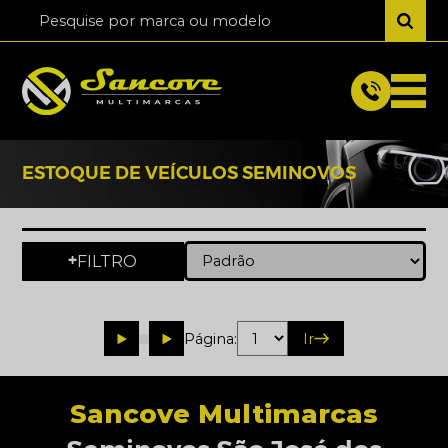
ESTOQUE DE VEÍCULOS SEMINOVOS
FILTRO
+
Página:
Ir
Sancove Multimarcas