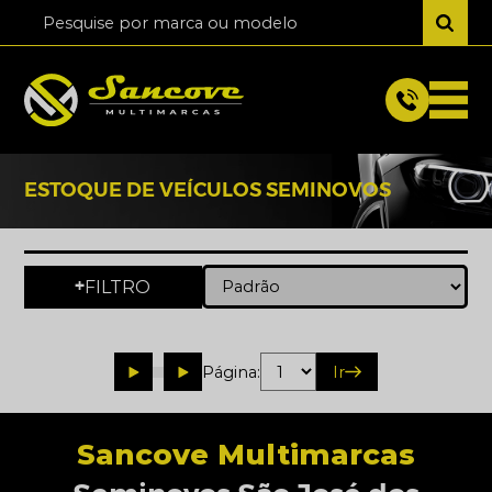
ESTOQUE DE VEÍCULOS SEMINOVOS
FILTRO
+
Página:
Ir
Sancove Multimarcas