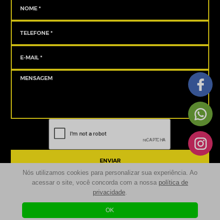
ENVIAR
Nós utilizamos cookies para personalizar sua experiência. Ao
acessar o site, você concorda com a nossa
política de
privacidade
.
© 2024 | Sancove Multimarcas - Seminovos São José dos Pinhais | Todos os
Direitos Reservados
OK
Desenvolvido por
| Agência Digital