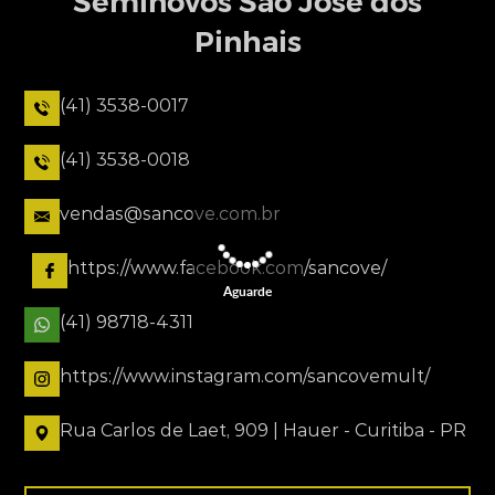
Seminovos São José dos
Pinhais
(41) 3538-0017
(41) 3538-0018
vendas@sancove.com.br
https://www.facebook.com/sancove/
Aguarde
(41) 98718-4311
https://www.instagram.com/sancovemult/
Rua Carlos de Laet, 909 | Hauer - Curitiba - PR