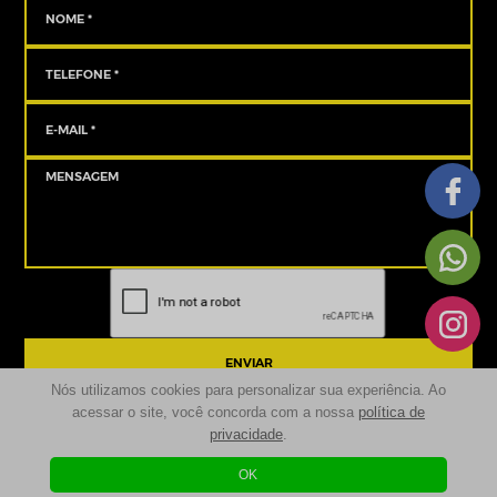
ENVIAR
Nós utilizamos cookies para personalizar sua experiência. Ao
acessar o site, você concorda com a nossa
política de
privacidade
.
© 2024 | Sancove Multimarcas - Seminovos São José dos Pinhais | Todos os
Direitos Reservados
OK
Desenvolvido por
| Agência Digital