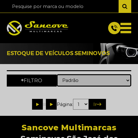
ESTOQUE DE VEÍCULOS SEMINOVOS
FILTRO
+
Página:
Ir
Sancove Multimarcas