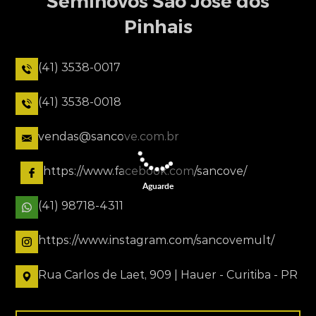
Seminovos São José dos
Pinhais
(41) 3538-0017
(41) 3538-0018
vendas@sancove.com.br
https://www.facebook.com/sancove/
Aguarde
(41) 98718-4311
https://www.instagram.com/sancovemult/
Rua Carlos de Laet, 909 | Hauer - Curitiba - PR