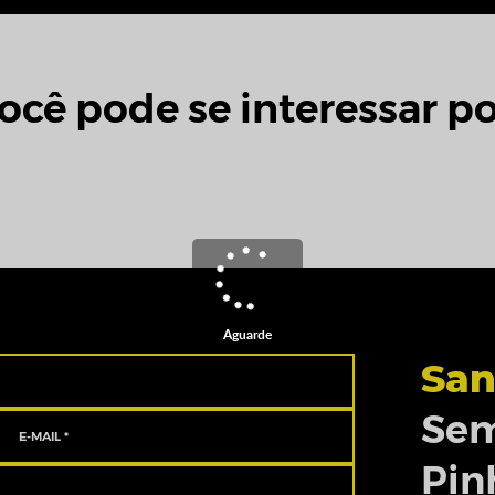
ocê pode se interessar po
Aguarde
San
Sem
Pin