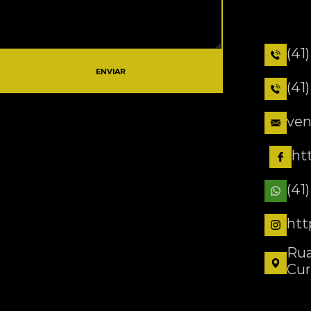
(41
ENVIAR
(41
ven
ht
(41
htt
Rua
Cur